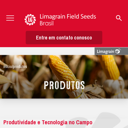
Entre em contato conosco
início
/
produtos
Produtos
Produtividade e Tecnologia no Campo