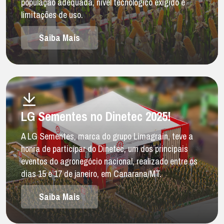
população adequada, nível tecnológico exigido e
limitações de uso.
Saiba Mais
LG Sementes no Dinetec 2025!
A LG Sementes, marca do grupo Limagrain, teve a
honra de participar do Dinetec, um dos principais
eventos do agronegócio nacional, realizado entre os
dias 15 e 17 de janeiro, em Canarana/MT.
Saiba Mais