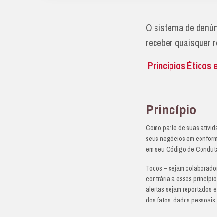
O
r
P