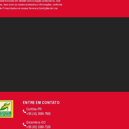
 o responsável à aplicação de sanções e/ou à adoção das 
forma dedicada
clique aqui
a legislação de proteção de dados pessoais. Para 
no arquivo Whistleblowing – LGPD, disponível a segu
das denúncias é acessível a todos, clique no arqui