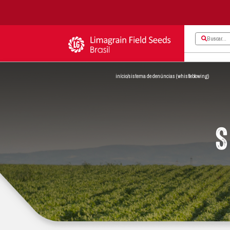
início
/
sistema de den