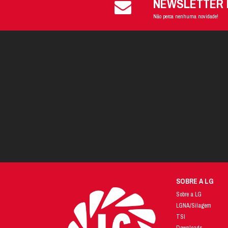
Po
ca
C
A 
E
so
O