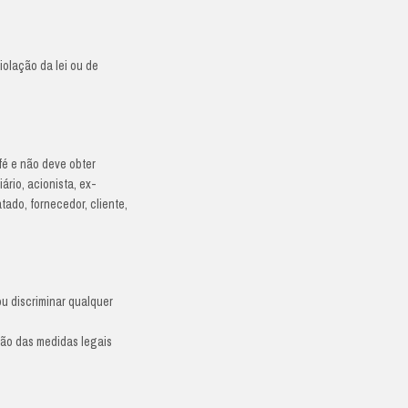
vários stakeholders, em muitos países e está comprometi
 e de acordo com seus próprios princípios éticos, confo
arceiros – têm a possibilidade de relatar uma situação q
implementou um sistema de denúncias (whistleblowing) que
alidade (identidade do denunciante e das pessoas mencio
uintes: