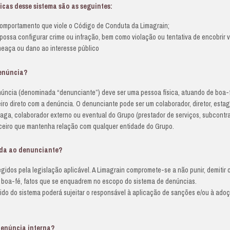
rincípio
mo parte de suas atividades, a Limagrain interage com 
us negócios em conformidade com a legislação aplicável
m seu Código de Conduta
dos – sejam colaboradores, prestadores de serviços ou p
ntrária a esses princípios. Para esse fim, a Limagrain 
ertas sejam reportados e tratados com total confidenci
s fatos, dados pessoais, entre outros).
 principais características desse sistema são as seg