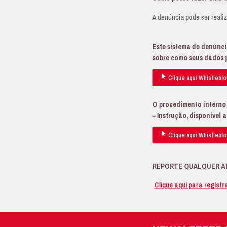
• 
• 
re
Q
A 
qu
co
et
Q
Os
co