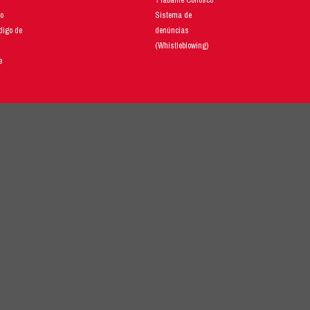
Instrução, disponível a seguir:
Clique aqui Whistleblowing - Instrução
EPORTE QUALQUER ATITUDE CONTRÁRIA AO CÓDIGO
lique aqui para registrar sua Denúncia
NEWSLETTER LG
o perca nenhuma novidade!