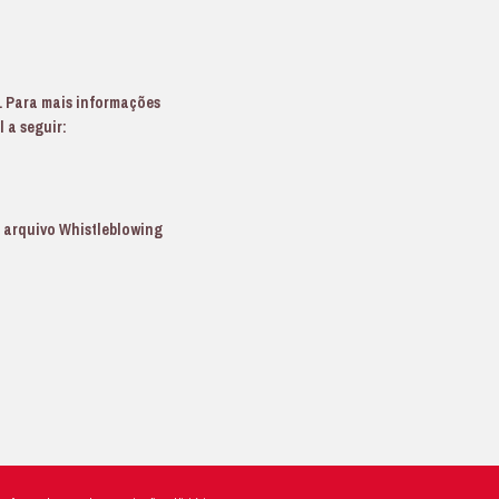
o de Conduta da Limagrain;
o, bem como violação ou tentativa de encobrir violação 
ico
”) deve ser uma pessoa física, atuando de boa-fé e não
nciante pode ser um colaborador, diretor, estagiário, ac
tual do Grupo (prestador de serviços, subcontratado, fo
m qualquer entidade do Grupo.
A Limagrain compromete-se a não punir, demitir ou discr
em no escopo do sistema de denúncias.