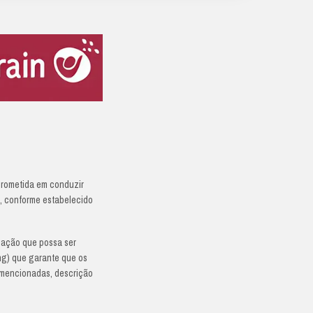
leblowing)
ra
m os