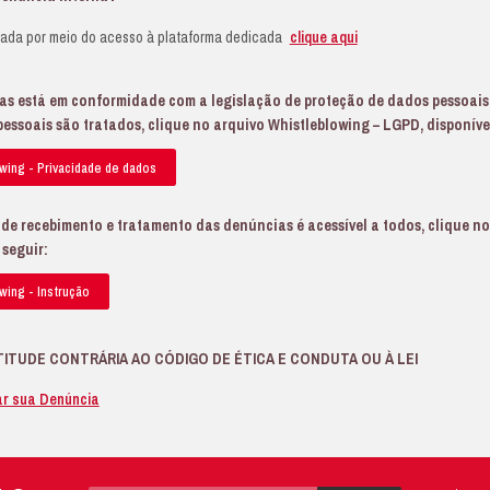
Qualquer situação ou comportamento que viole o Códig
Qualquer situação que possa configurar crime ou infraçã
gulamentos, ou ainda ameaça ou dano ao interesse públ
uem pode fazer uma denúncia?
pessoa que realiza a denúncia (denominada “denunciante
alquer benefício financeiro direto com a denúncia. O denu
laborador, candidato à vaga, colaborador externo ou even
c.) ou qualquer outro terceiro que mantenha relação co
ue proteção é concedida ao denunciante?
 denunciantes são protegidos pela legislação aplicável. 
laborador por relatar, de boa-fé, fatos que se enquadr