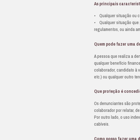
P
Co
se
e
To
co
al
do
As