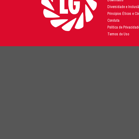
– 
R
C
Nã