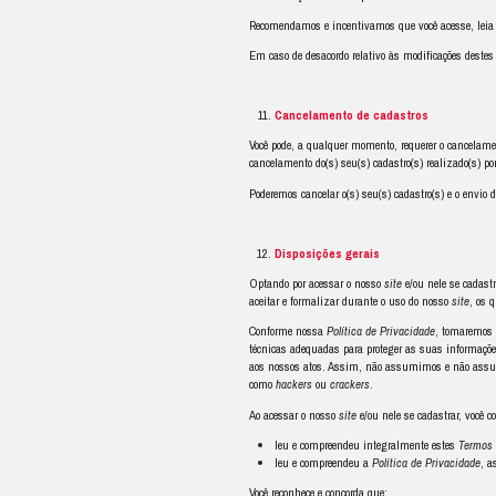
componentes destrut
Links
para ou
Há
links
em nosso
s
produtos e serviços 
Recomendamos insiste
Comunicações
Se você fez algum d
subscrição para o re
clicar no
link
contido
Você é exclusivament