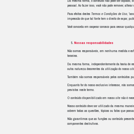
Cadastro
Você pode se cadast
estágio, envio de curr
Ao nosso exclusivo e
Reservamo-nos no dir
julgar necessários p
adicionais, conforme 
As suas resp
Ao acessar o nosso
s
verdadeiros, complet
Você concorda e reco
cadastro.