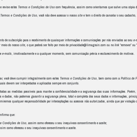
ivos.
tros
sites
ite
que podem lhe conduzir para
sites
de terceiros, os quais devem ter seus
de terceiros, assim como não é nossa responsabilidade o tratamento dos dado
ntemente que você tenha cuidado e leia com atenção os termos de uso e a 
 e anúncios publicitários
os nossos cadastros disponíveis, poderemos enviar
e-mails
de
marketing
e 
cebimento dessas informações e anúncios. Para tanto basta enviar um
e-ma
 ao final de cada
e-mail
.
e responsável pela sua decisão e orientação sobre aquilo que contrata ou a