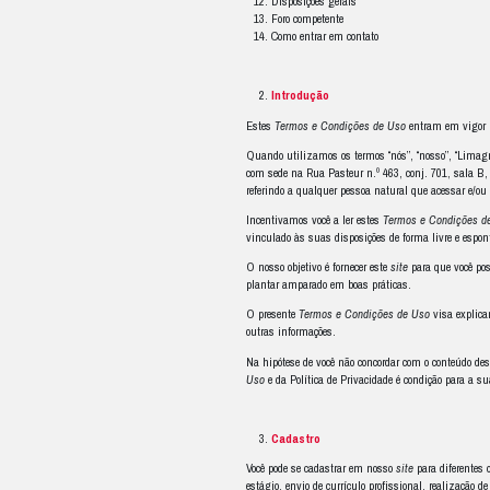
Para isso, separamo
Bem-vindo aos
Introdução
Cadastro
As suas respons
Nossas respons
Links
para outr
Comunicações e
Sistema de den
8.1. Remoção 
8.2. Remoção 
8.3. Como den
Propriedade inte
Interpretações, 
Cancelamento d
Disposições ger
Foro competent
Como entrar em