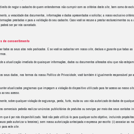
dições de Uso
entram em vigor na data de publicação em nosso
site
e se a
 termos “nós”, “nosso”, “Limagrain”, “Geneze”, dentre outros, estamos nos
eur n.º 463, conj. 701, sala B, Centro Empresarial Jatobá, Água Verde, Cu
 pessoa natural que acessar e/ou utilizar o nosso
site
.
ler estes
Termos e Condições de Uso
cuidadosa e atentamente. Ao ler e ace
sposições de forma livre e espontânea.
rnecer este
site
para que você possa conhecer as nossas marcas, os nossos p
 boas práticas.
 Condições de Uso
visa explicar como você pode se cadastrar, quais são os 
não concordar com o conteúdo destes
Termos e Condições de Uso
e da nos
 Privacidade
é condição para a sua utilização. O acesso ao
site
implica na a