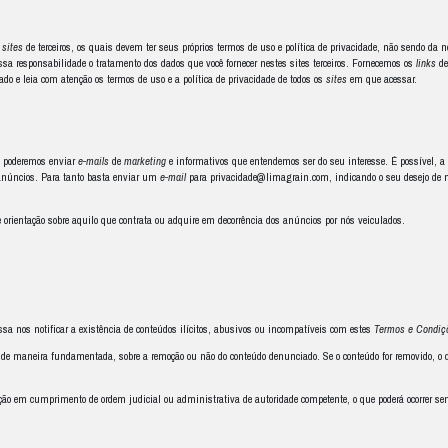
r nós adotadas para a proteção dos seus dados, nos termos da nossa
Polít
e documentos.
 se compromete a instalar e manter atualizados programas que impeçam a 
violação de segurança relacionada ao seu acesso.
ainda, a nos notificar, imediatamente, sobre qualquer violação de seguran
estar ciente de que nossos parceiros comerciais poderão realizar anúncios pu
te
site
somente para o propósito em que é por nós disponibilizado. Você não 
or exemplo, você não pode (e tampouco pode autorizar a terceiros), sem noss
em outro; (iii) fazer um
hiperlink
para este
site
.
nteúdo não pode ser copiado, distribuído, republicado, carregado, postado 
so, você não pode remover, alterar ou causar remoção ou alteração em qualqu
ermos e Condições de Uso
, “associar as nossas marcas” significa expor n
fonte tem o direito de expor, publicar ou distribuir este
site
ou o conteúdo ne
perar conosco para cessar qualquer medida ilícita ou não autorizada relaci