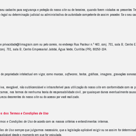
nsabilidades
eis, em nenhuma medida e esfera, pelo uso inadequado do
site
, por frau
pendentemente da teoria de responsabilidade civil adotada, não nos respon
rentes da utilização do nosso
site
.
esponsáveis pelos conteúdos publicados em nosso
site
quando elaborados e
o exclusivo interesse, nós somos responsáveis por manter o nosso
site
em c
.
ilizado em nosso
site
não é necessariamente completo e atualizado e não de
ser utilizado da mesma maneira que qualquer outro ambiente educacional,
tões, tópicos ou fatos que possam ser relevantes para seus objetivos.
as funções ou conteúdo presente neste
site
serão contínuos e livre de erros