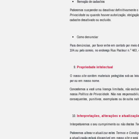
Nossas respo
Não somos responsáv
terceiros.
Da mesma forma, inde
outra natureza decor
Também não somos r
Enquanto for do noss
previstos neste termo
O conteúdo disponib
Nosso conteúdo deve 
cobrem todas as ques
Não garantimos que 