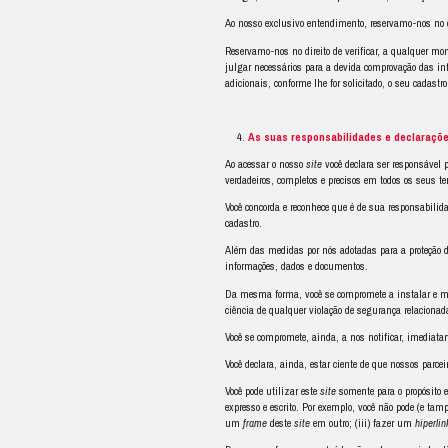
Introdução
Estes
Termos e Con
Quando utilizamos os
com sede na Rua Past
referindo a qualquer
Incentivamos você a 
vinculado às suas di
O nosso objetivo é fo
plantar amparado em
O presente
Termos e
outras informações.
Na hipótese de você 
Uso
e da
Política de