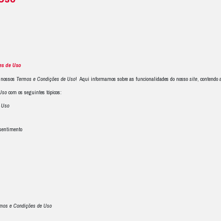
 Condições de Uso
ÇÕES DE USO
 em 25/01/2021)
os nossos
Termos e Condições de Uso
 dedicar o seu tempo para ler os nossos
Termos e Condições de Uso
! Aqu