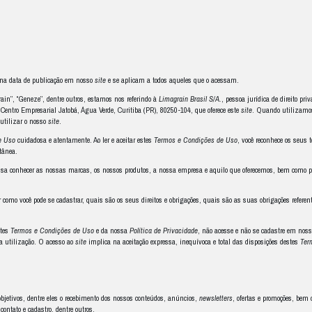
s estes
Termos e Condições de Uso
com os seguintes tópicos:
 nossos
Termos e Condições de Uso
abilidades e declarações de consentimento
abilidades
os
sites
 anúncios publicitários
úncias
de conteúdos
de cadastros
unciar
lectual
alterações e atualizações dos
Termos e Condições de Uso
e cadastros
ais
e
 contato