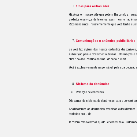
Além das medidas po
informações, dados 
Da mesma forma, você
ciência de qualquer 
Você se compromete, 
Você declara, ainda, 
Você pode utilizar es
expresso e escrito. P
um
frame
deste
site
Da mesma forma, o co
pessoal. Ao fazer is
Para efeitos destes
T
impressão de que tal 
Você concorda em coo