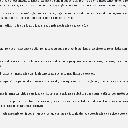
rar em nosso
site
para diferentes objetivos, dentre eles o recebimento dos n
ículo profissional, realização de contato e cadastro, dentre outros.
ntendimento, reservamo-nos no direito de negar o cadastro de quem entend
eito de verificar, a qualquer momento, a veracidade dos documentos, inform
ara a devida comprovação das informações prestadas e para a validação do 
lhe for solicitado, o seu cadastro poderá ser por nós cancelado.
onsabilidades e declarações de consentimento
ite
você declara ser responsável por todos os seus atos nele praticados. E s
os e precisos em todos os seus termos.
nhece que é de sua responsabilidade a atualização imediata de quaisquer