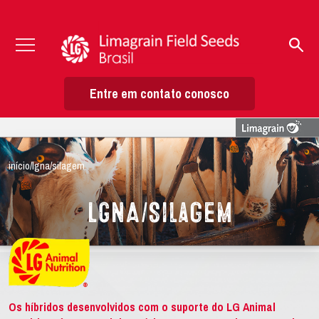
Entre em contato conosco
início
/
lgna/silagem
LGNA/Silagem
Os híbridos desenvolvidos com o suporte do LG Animal