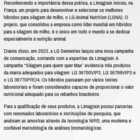
Reconhecendo a importância dessa prática, a Limagrain iniciou, na
França, um projeto para desenvolver e selecionar os melhores
híbridos para silagem de milho, o LG Animal Nutrition (LGNA). O
projeto, que consolidou a empresa como líder mundial em híbridos
para a silagem de milho, é o único em todo o mundo a se dedicar
especialmente à nutrição animal.
Diante disso, em 2023, a LG Sementes lançou uma nova campanha
de comunicação, contando com a expertise da Limagrain. A
campanha ‘‘Silagem para quem quer Max’’ evidencia três produtos
da marca adequados para silagem: LG 36700VIP3, LG 36799VIP3 e
o LG 36770PRO4. Os híbridos passaram por vários testes
laboratoriais e foram considerados capazes de proporcionar o valor
nutricional adequado para os rebanhos brasileiros.
Para a qualificação de seus produtos, a Limagrain possui parcerias
com renomados laboratórios e instituições de pesquisa, que
analisam as amostras através da tecnologia NIRS, uma moderna e
confiável metodologia de análises bromatológicas.