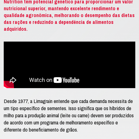
Nutrition têm potencial genético para proporcionar um valor
nutricional superior, mantendo excelente rendimento e
qualidade agronômica, melhorando o desempenho das dietas
das rações e reduzindo a dependência de alimentos
adquiridos.
Desde 1977, a Limagrain entende que cada demanda necessita de
um tipo específico de sementes. Isso significa que os híbridos de
milho para a produção animal (leite ou carne) devem ser produzidos
de acordo com um programa de melhoramento específico e
diferente do beneficiamento de grãos.