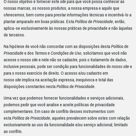
O nosso objetivo é fornecer este
site
para que você possa conhecer as
nossas marcas, os nossos produtos, a nossa empresa e aquilo que
oferecemos, bem como para prestar informações técnicas e incentivá-lo a
plantar amparado em boas práticas. Esta
Política de Privacidade
, então,
aplica-se exclusivamente às nossas práticas de privacidade e não àquelas
de terceiros.
Na hipótese de você não concordar com as disposições desta
Política de
Privacidade
e dos
Termos e Condições de Uso
, solicitamos que você não
acesse o nosso
site
e nele não se cadastre, pois o tratamento de dados,
inclusive pessoais, pode ser condição para funcionalidades do nosso
site
e
para o nosso exercício de direito. O acesso e/ou cadastro em
nosso
site
implica na aceitação expressa, inequívoca e total das
disposições constantes nesta
Política de Privacidade
.
Uma vez que podemos fornecer funcionalidades e serviços adicionais,
podemos pedir que você analise e aceite políticas de privacidade
complementares. Em caso de conflito desses instrumentos com
esta
Política de Privacidade
, aqueles prevalecem sobre estes com relação
exclusivamente ao uso da funcionalidade e/ou serviço adicional, limitado
ao conflito.