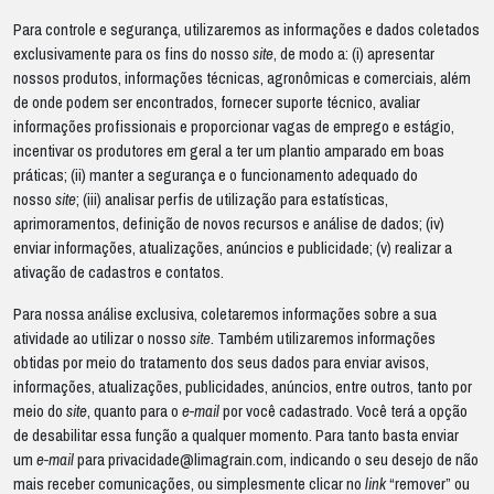
Para controle e segurança, utilizaremos as informações e dados coletados
exclusivamente para os fins do nosso
site
, de modo a: (i) apresentar
nossos produtos, informações técnicas, agronômicas e comerciais, além
de onde podem ser encontrados, fornecer suporte técnico, avaliar
informações profissionais e proporcionar vagas de emprego e estágio,
incentivar os produtores em geral a ter um plantio amparado em boas
práticas; (ii) manter a segurança e o funcionamento adequado do
nosso
site
; (iii) analisar perfis de utilização para estatísticas,
aprimoramentos, definição de novos recursos e análise de dados; (iv)
enviar informações, atualizações, anúncios e publicidade; (v) realizar a
ativação de cadastros e contatos.
Para nossa análise exclusiva, coletaremos informações sobre a sua
atividade ao utilizar o nosso
site
. Também utilizaremos informações
obtidas por meio do tratamento dos seus dados para enviar avisos,
informações, atualizações, publicidades, anúncios, entre outros, tanto por
meio do
site
, quanto para o
e-mail
por você cadastrado. Você terá a opção
de desabilitar essa função a qualquer momento. Para tanto basta enviar
um
e-mail
para
privacidade@limagrain.com
, indicando o seu desejo de não
mais receber comunicações, ou simplesmente clicar no
link
“remover” ou