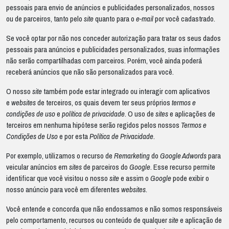
pessoais para envio de anúncios e publicidades personalizados, nossos
ou de parceiros, tanto pelo
site
quanto para o
e-mail
por você cadastrado.
Se você optar por não nos conceder autorização para tratar os seus dados
pessoais para anúncios e publicidades personalizados, suas informações
não serão compartilhadas com parceiros. Porém, você ainda poderá
receberá anúncios que não são personalizados para você.
O nosso
site
também pode estar integrado ou interagir com aplicativos
e
websites
de terceiros, os quais devem ter seus próprios
termos e
condições de uso
e
política de privacidade
. O uso de
sites
e aplicações de
terceiros em nenhuma hipótese serão regidos pelos nossos
Termos e
Condições de Uso
e por esta
Política de Privacidade
.
Por exemplo, utilizamos o recurso de
Remarketing
do
Google Adwords
para
veicular anúncios em
sites
de parceiros do
Google
. Esse recurso permite
identificar que você visitou o nosso
site
e assim o
Google
pode exibir o
nosso anúncio para você em diferentes
websites
.
Você entende e concorda que não endossamos e não somos responsáveis
pelo comportamento, recursos ou conteúdo de qualquer
site
e aplicação de