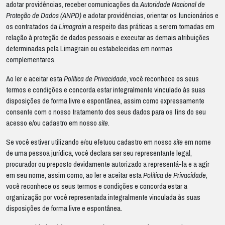
adotar providências, receber comunicações da
Autoridade Nacional de
Proteção de Dados (ANPD)
e adotar providências, orientar os funcionários e
os contratados da
Limagrain
a respeito das práticas a serem tomadas em
relação à proteção de dados pessoais e executar as demais atribuições
determinadas pela Limagrain ou estabelecidas em normas
complementares.
Ao ler e aceitar esta
Política de Privacidade
, você reconhece os seus
termos e condições e concorda estar integralmente vinculado às suas
disposições de forma livre e espontânea, assim como expressamente
consente com o nosso tratamento dos seus dados para os fins do seu
acesso e/ou cadastro em nosso
site
.
Se você estiver utilizando e/ou efetuou cadastro em nosso
site
em nome
de uma pessoa jurídica, você declara ser seu representante legal,
procurador ou preposto devidamente autorizado a representá-la e a agir
em seu nome, assim como, ao ler e aceitar esta
Política de Privacidade
,
você reconhece os seus termos e condições e concorda estar a
organização por você representada integralmente vinculada às suas
disposições de forma livre e espontânea.