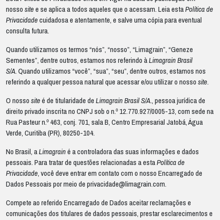
nosso
site
e se aplica a todos aqueles que o acessam. Leia esta
Política de
Privacidade
cuidadosa e atentamente, e salve uma cópia para eventual
consulta futura.
Quando utilizamos os termos “nós”, “nosso”, “Limagrain”, “Geneze
Sementes”, dentre outros, estamos nos referindo à
Limagrain Brasil
S/A.
Quando utilizamos “você”, “sua”, “seu”, dentre outros, estamos nos
referindo a qualquer pessoa natural que acessar e/ou utilizar o nosso
site
.
O nosso
site
é de titularidade de
Limagrain Brasil S/A.
, pessoa jurídica de
direito privado inscrita no CNPJ sob o n.º 12.770.927/0005-13, com sede na
Rua Pasteur n.º 463, conj. 701, sala B, Centro Empresarial Jatobá, Água
Verde, Curitiba (PR), 80250-104.
No Brasil, a
Limagrain
é a controladora das suas informações e dados
pessoais. Para tratar de questões relacionadas a esta
Política de
Privacidade
, você deve entrar em contato com o nosso Encarregado de
Dados Pessoais por meio de
privacidade@limagrain.com
.
Compete ao referido Encarregado de Dados aceitar reclamações e
comunicações dos titulares de dados pessoais, prestar esclarecimentos e