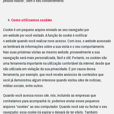
pessoa natural”,
sem o seu consentimento.
Como utilizamos
cookies
Cookie
é um pequeno arquivo enviado ao seu navegador por
um
website
por você visitado. A função do
cookie
é notificar
o
website
quando você realizar novo acesso. Com isso, o
website
acessado
se lembrará de informações sobre a sua visita e o seu comportamento.
Nas suas próximas visitas ao mesmo
website
, provavelmente a sua
navegação será mais personalizada, fácil e útil. Portanto, os
cookies
são
uma ferramenta importante na utilização confortável da
internet
, desde que
não utilizada em violação da sua privacidade. É por causa dessa
ferramenta, por exemplo, que você recebe anúncios de conteúdos que
você já demonstrou algum interesse quando visitou
sites
de notícias,
mídias sociais, entre outros.
Quando você acessa nosso
site
, nós, incluindo as empresas que
contratamos para acompanhá-lo, podemos enviar esses pequenos
arquivos “
cookies
” ao seu computador. Quando você sair ou fechar o seu
navegador, esse
cookie
irá expirar e deixará de ter efeito. Também