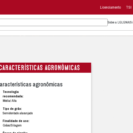
Características ag
Características agronôm
Tecnologia