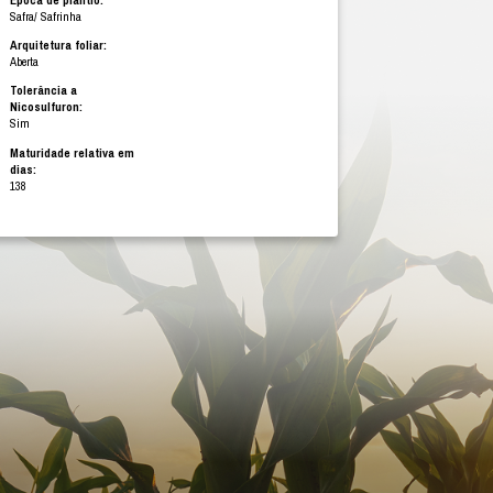
recomendada:
Média/ Alta
Tipo de grão:
Semidentado alaranjado
Finalidade de uso:
Grãos/Silagem
Época de plantio:
Safra/ Safrinha
Arquitetura foliar:
Aberta
Tolerância a
Nicosulfuron:
Sim
GIA
Maturidade relativa em
L
dias:
138