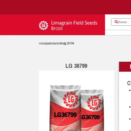
início
/
produtos
/
milho
/
lg 36799
LG 36799