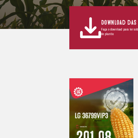
BENEFÍCIOS
Benefícios
Alta produtividade e estabilidade;
Excelente sanidade foliar;
Qualidade de colmo e raiz;
Bom empalhamento e qualidade d
Proteção AgrisureVip3;
Tolerância aos enfezamentos.