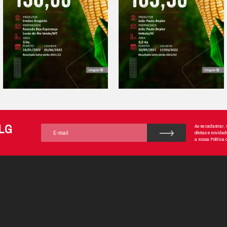
Download das informações técnicas
Faça o download para ler sobre sua características, uso e recomendaçõe
de plantio
Resultado