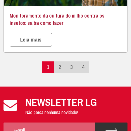
Monitoramento da cultura do milho contra os
insetos: saiba como fazer
Leia mais
1
2
3
4
NEWSLETTER LG
Não perca nenhuma novidade!