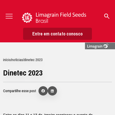
Entre em contato conosco
início
/
notícias
/
dinetec 2023
Dinetec 2023
Compartilhe esse post
Entre os dias 11 a 13 de Janeiro aconteceu o evento do