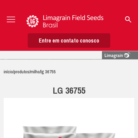
Entre em contato conosco
início
/
produtos
/
milho
/
lg 36755
LG 36755