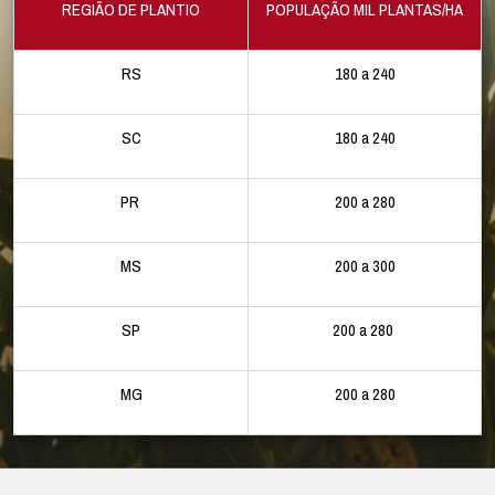
REGIÃO DE PLANTIO
POPULAÇÃO MIL PLANTAS/HA
RS
180 a 240
SC
180 a 240
PR
200 a 280
MS
200 a 300
SP
200 a 280
MG
200 a 280