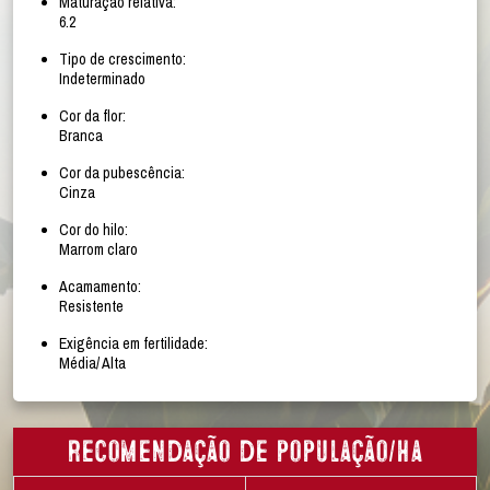
Maturação relativa:
6.2
Tipo de crescimento:
Indeterminado
Cor da flor:
Branca
Cor da pubescência:
Cinza
Cor do hilo:
Marrom claro
Acamamento:
Resistente
Exigência em fertilidade:
Média/ Alta
Recomendação de população/ha