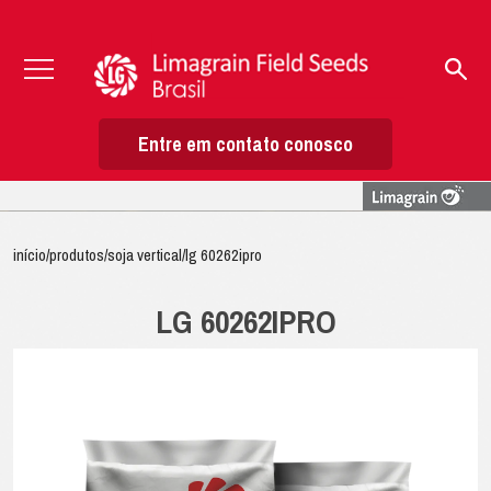
Entre em contato conosco
início
/
produtos
/
soja vertical
/
lg 60262ipro
LG 60262IPRO