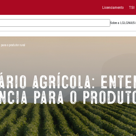
agrícola: entenda sua importância para o produtor rural
alendário agr