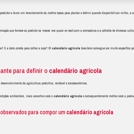
mportância pa
cola
tem como objetivo ajudar o produtor a fazer um levantamento da melho
elhor.
 mais do que uma fonte de informação que fornece ao produtor os meses nos
melhor época para plantar o milho? E a data correta para colher a soja?
O c
s produtores e agricultores.