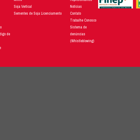
re
calendário agrícola
e outros assuntos que podem potencializar seu n
re as três maiores dos Estados Unidos.
NEWSLETTER LG
o perca nenhuma novidade!