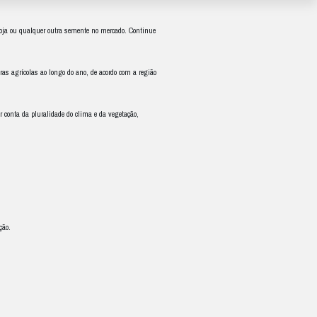
ra o produtor
r época para plantar e definir quando disponibilizar milho, a soja ou qu
 quais se realizam a semeadura e a colheita de diversas culturas agrícola
alendário agrícola
brasileiro consegue ser muito específico por conta da