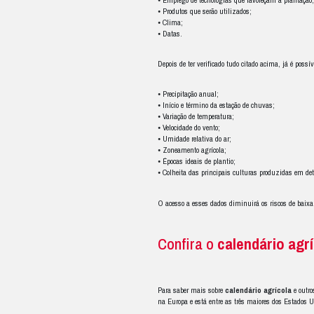
Ambiente: 
Entender profundamen
Quanto melhor for o
Fatores im
⦁ Qualificação da mã
⦁ Qualidade do solo;
⦁ Emprego de tecnolo
⦁ Produtos que serão 
⦁ Clima;