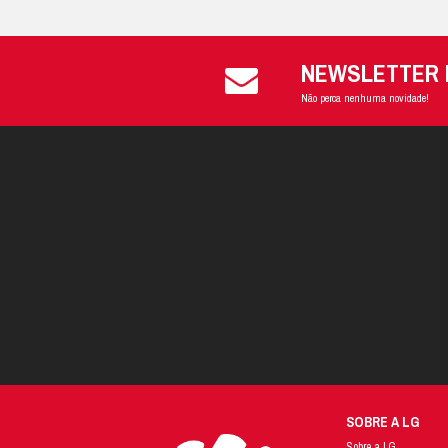
⦁ Datas.
Depois de ter verific
⦁ Precipitação anual;
⦁ Início e término da
⦁ Variação de tempera
⦁ Velocidade do vento
⦁ Umidade relativa do
⦁ Zoneamento agríco
⦁ Épocas ideais de pl
⦁ Colheita das princ
O acesso a esses dad
Confira o