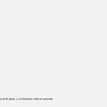
alendário agrícola
 rentável e socioeconômica.
o
calendário agrícola
e consequentemente melhor será a produção.
por um
calendário agrícola