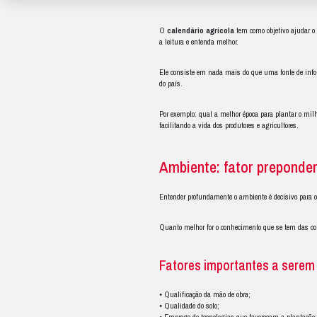
i
O
calendário agrí
a leitura e entenda m
Ele consiste em nada
do país.
Por exemplo: qual a 
facilitando a vida do