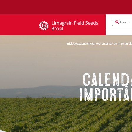
início
/
blog
/
calendário 
C