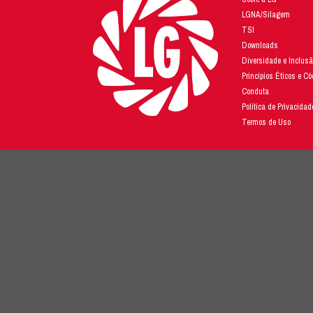
Para saber mais sob
na Europa e está ent
Nã