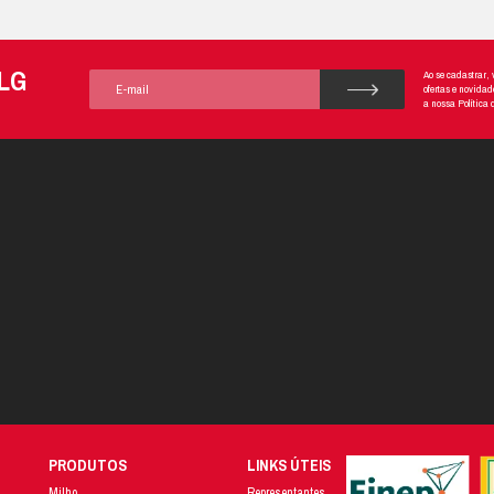
ado tudo citado acima, já é possível ter em mãos informações, como:
 estação de chuvas;
tura;
;
 ar;
la;
antio;
ipais culturas produzidas em determinada região.
os diminuirá os riscos de baixa produção em razão da variação climática
calendário agrícola
de cada região: