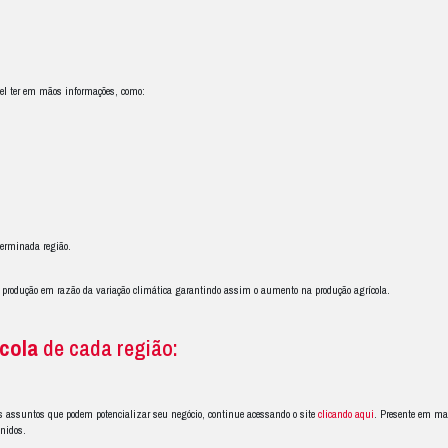
fator preponderante para definir o
c
te o ambiente é decisivo para o desenvolvimento da agricultura produtiva,
 conhecimento que se tem das condições ambientais, mais assertivo será 
portantes a serem observados para com
o de obra;
gias que favoreçam a plantação;
utilizados;